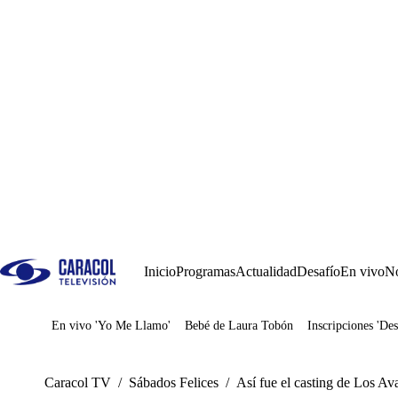
Inicio
Programas
Actualidad
Desafío
En vivo
No
En vivo 'Yo Me Llamo'
Bebé de Laura Tobón
Inscripciones 'Des
Juegos
Caracol TV
/
Sábados Felices
/
Así fue el casting de Los Av