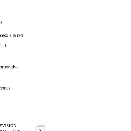
O
ceso a la red
idad
orporativa
ciones
EVISIÓN
escrita de su