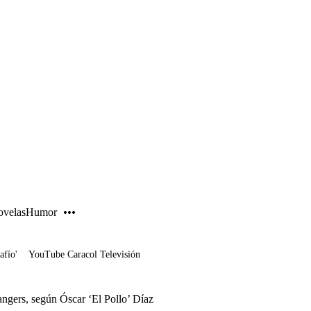
PUBLICIDAD
velas
Humor
afío'
YouTube Caracol Televisión
angers, según Óscar ‘El Pollo’ Díaz