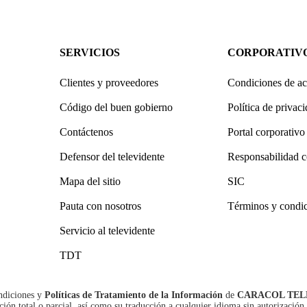
SERVICIOS
CORPORATIV
Clientes y proveedores
Condiciones de ac
Código del buen gobierno
Política de privac
Contáctenos
Portal corporativo
Defensor del televidente
Responsabilidad c
Mapa del sitio
SIC
Pauta con nosotros
Términos y condi
Servicio al televidente
TDT
ndiciones
y
Políticas de Tratamiento de la Información
de
CARACOL TEL
n total o parcial, así como su traducción a cualquier idioma sin autorización 