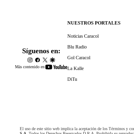
NUESTROS PORTALES
Noticias Caracol
Blu Radio
Síguenos en:
Gol Caracol
instagram
facebook
twitter
google
youtube-
Más contenido en
La Kalle
footer
DiTu
El uso de este sitio web implica la aceptación de los
Términos y co
S.A.
Todos los Derechos Reservados D.R.A. Prohibida su reproducció