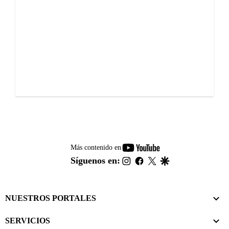
youtube-
Más contenido en
footer
instagram
facebook
twitter
google
Síguenos en:
NUESTROS PORTALES
SERVICIOS