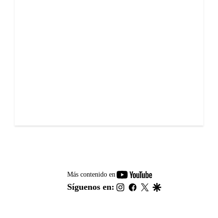
youtube-
Más contenido en
footer
instagram
facebook
twitter
google
Síguenos en: