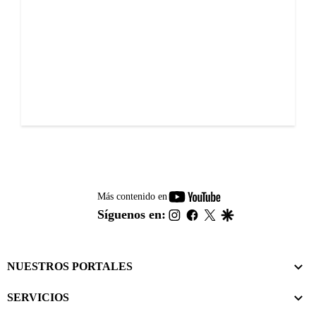
youtube-
Más contenido en
footer
instagram
facebook
twitter
google
Síguenos en:
NUESTROS PORTALES
SERVICIOS