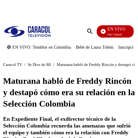
PUBLICIDAD
EN VIVO
Noticias Caracol
Enviar
búsqueda
🔴 EN VIVO: Temblor en Colombia
Bebé de Laura Tobón
Inscripcion
Caracol TV
/
Se Dice de Mí
/
Maturana habló de Freddy Rincón y destapó cómo
Maturana habló de Freddy Rincón
y destapó cómo era su relación en la
Selección Colombia
En Expediente Final, el exdirector técnico de la
Selección Colombia recuerda las amenazas que sufrió
el equipo y también cómo era la relación con Freddy