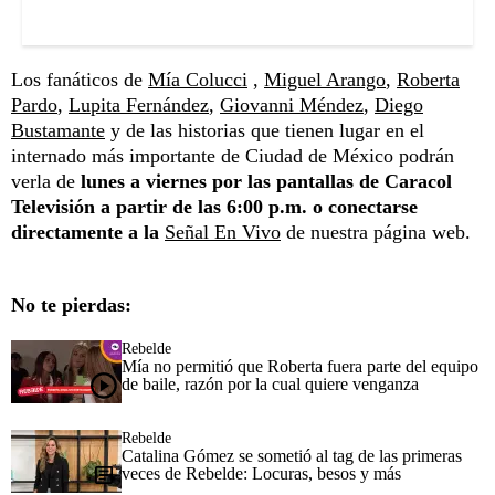
Los fanáticos de
Mía Colucci
,
Miguel Arango
,
Roberta
Pardo
,
Lupita Fernández
,
Giovanni Méndez
,
Diego
Bustamante
y de las historias que tienen lugar en el
internado más importante de Ciudad de México podrán
verla de
lunes a viernes por las pantallas de Caracol
Televisión a partir de las 6:00 p.m. o conectarse
directamente a la
Señal En Vivo
de nuestra página web.
No te pierdas:
Rebelde
Mía no permitió que Roberta fuera parte del equipo
de baile, razón por la cual quiere venganza
Rebelde
Catalina Gómez se sometió al tag de las primeras
veces de Rebelde: Locuras, besos y más