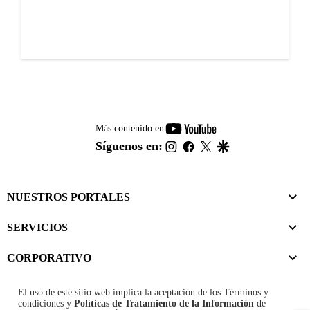
youtube-
Más contenido en
footer
instagram
facebook
twitter
google
Síguenos en:
NUESTROS PORTALES
SERVICIOS
CORPORATIVO
El uso de este sitio web implica la aceptación de los
Términos y
condiciones
y
Políticas de Tratamiento de la Información
de