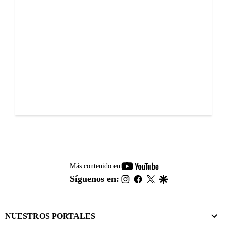
youtube-
Más contenido en
footer
instagram
facebook
twitter
google
Síguenos en:
NUESTROS PORTALES