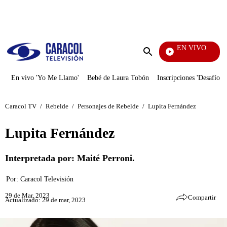
PUBLICIDAD
EN VIVO
Televentas
Enviar
búsqueda
En vivo 'Yo Me Llamo'
Bebé de Laura Tobón
Inscripciones 'Desafío'
Caracol TV
/
Rebelde
/
Personajes de Rebelde
/
Lupita Fernández
Lupita Fernández
Interpretada por: Maité Perroni.
Por:
Caracol Televisión
29 de Mar, 2023
Compartir
Actualizado: 29 de mar, 2023