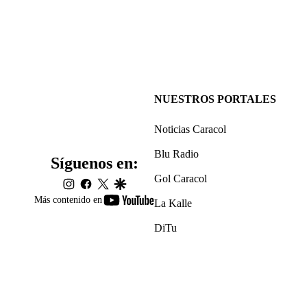
NUESTROS PORTALES
Noticias Caracol
Blu Radio
Síguenos en:
Gol Caracol
instagram
facebook
twitter
google
youtube-
Más contenido en
La Kalle
footer
DiTu