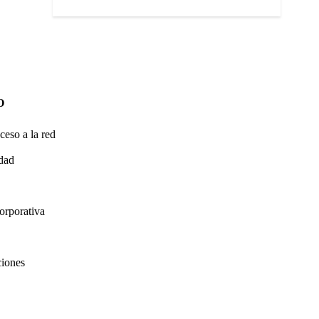
O
ceso a la red
idad
orporativa
ciones