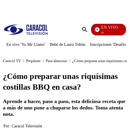
PUBLICIDAD
EN VIVO
La Finca De Hoy
Enviar
búsqueda
En vivo 'Yo Me Llamo'
Bebé de Laura Tobón
Inscripciones 'Desafío'
Caracol TV
/
Prepárate
/
Para almorzar
/
¿Cómo preparar unas riquísimas cost
¿Cómo preparar unas riquísimas
costillas BBQ en casa?
Aprende a hacer, paso a paso, esta deliciosa receta que
a más de uno pone a chuparse los dedos. Toma atenta
nota.
Por:
Caracol Televisión