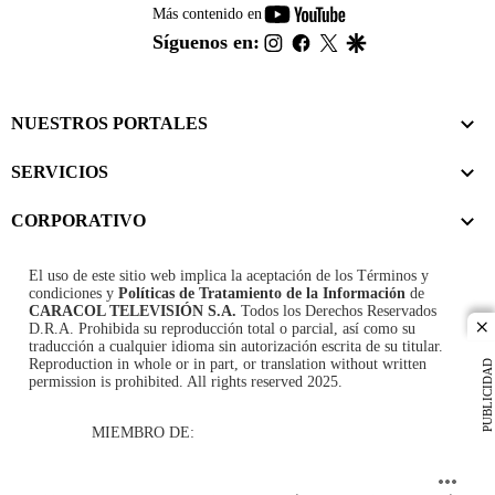
youtube-
Más contenido en
footer
instagram
facebook
twitter
google
Síguenos en:
NUESTROS PORTALES
SERVICIOS
CORPORATIVO
El uso de este sitio web implica la aceptación de los
Términos y
condiciones
y
Políticas de Tratamiento de la Información
de
CARACOL TELEVISIÓN S.A.
Todos los Derechos Reservados
D.R.A. Prohibida su reproducción total o parcial, así como su
cl
traducción a cualquier idioma sin autorización escrita de su titular.
Reproduction in whole or in part, or translation without written
PUBLICIDAD
permission is prohibited. All rights reserved 2025.
MIEMBRO DE: