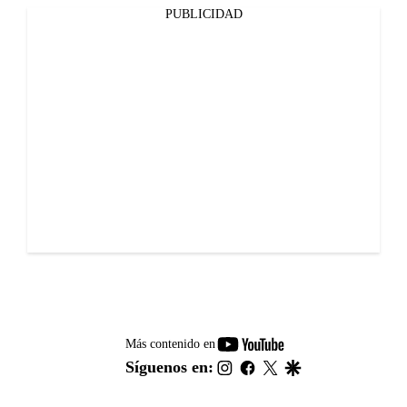
PUBLICIDAD
youtube-
Más contenido en
footer
instagram
facebook
twitter
google
Síguenos en: