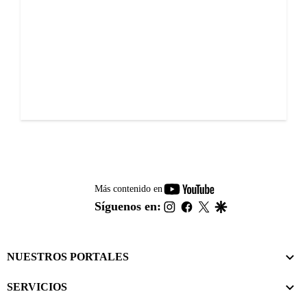
youtube-
Más contenido en
footer
instagram
facebook
twitter
google
Síguenos en:
NUESTROS PORTALES
SERVICIOS