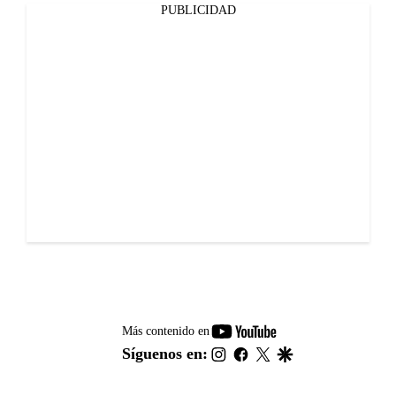
PUBLICIDAD
youtube-
Más contenido en
footer
instagram
facebook
twitter
google
Síguenos en: