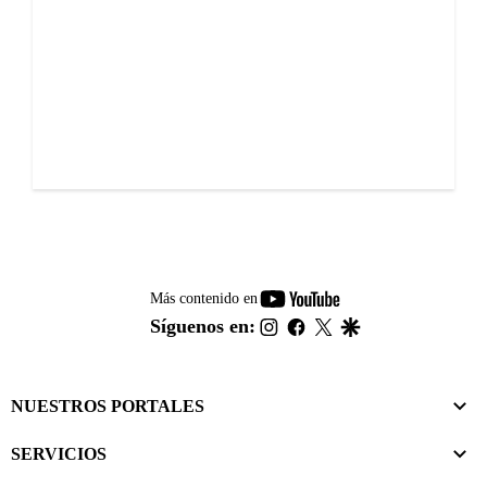
youtube-
Más contenido en
footer
instagram
facebook
twitter
google
Síguenos en:
NUESTROS PORTALES
SERVICIOS