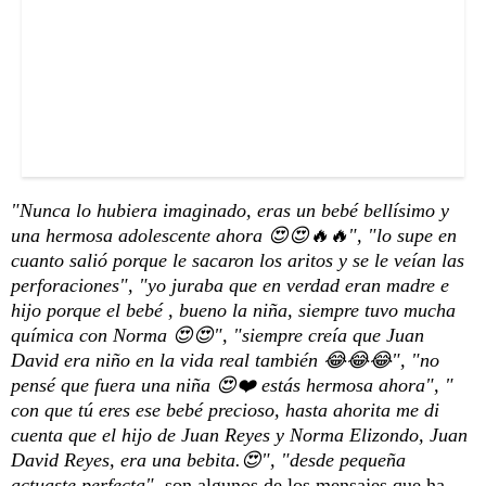
"Nunca lo hubiera imaginado, eras un bebé bellísimo y
una hermosa adolescente ahora 😍😍🔥🔥", "lo supe en
cuanto salió porque le sacaron los aritos y se le veían las
perforaciones", "yo juraba que en verdad eran madre e
hijo porque el bebé , bueno la niña, siempre tuvo mucha
química con Norma 😍😍", "siempre creía que Juan
David era niño en la vida real también 😂😂😂", "no
pensé que fuera una niña 😍❤️ estás hermosa ahora", "
con que tú eres ese bebé precioso, hasta ahorita me di
cuenta que el hijo de Juan Reyes y Norma Elizondo, Juan
David Reyes, era una bebita.😍", "desde pequeña
actuaste perfecta",
son algunos de los mensajes que ha