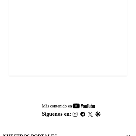
youtube-
Más contenido en
footer
instagram
facebook
twitter
google
Síguenos en: