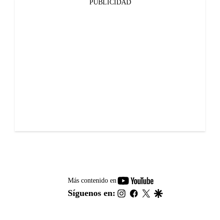
PUBLICIDAD
youtube-
Más contenido en
footer
instagram
facebook
twitter
google
Síguenos en: