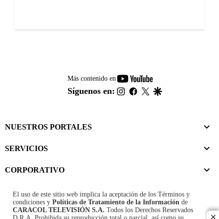
youtube-
Más contenido en
footer
instagram
facebook
twitter
google
Síguenos en:
NUESTROS PORTALES
SERVICIOS
CORPORATIVO
El uso de este sitio web implica la aceptación de los
Términos y
condiciones
y
Políticas de Tratamiento de la Información
de
CARACOL TELEVISIÓN S.A.
Todos los Derechos Reservados
D.R.A. Prohibida su reproducción total o parcial, así como su