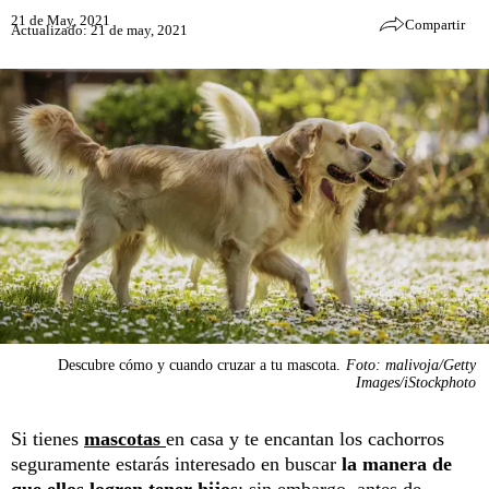
21 de May, 2021
Compartir
Actualizado: 21 de may, 2021
Descubre cómo y cuando cruzar a tu mascota.
Foto: malivoja/Getty
Images/iStockphoto
Si tienes
mascotas
en casa y te encantan los cachorros
seguramente estarás interesado en buscar
la manera de
que ellos logren tener hijos
; sin embargo, antes de