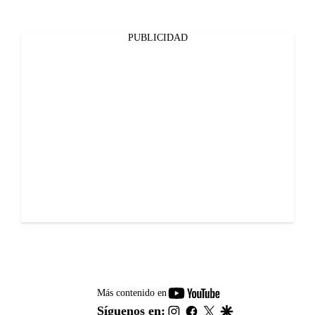
PUBLICIDAD
youtube-
Más contenido en
footer
instagram
facebook
twitter
google
Síguenos en: