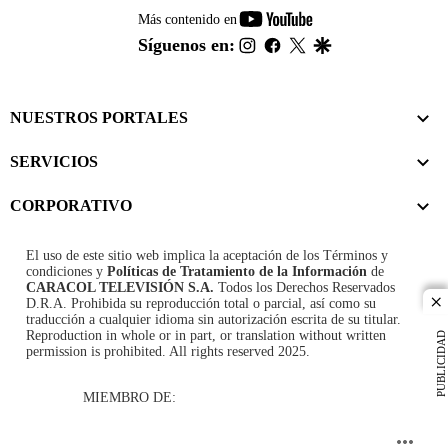
youtube-
Más contenido en
footer
instagram
facebook
twitter
google
Síguenos en:
NUESTROS PORTALES
SERVICIOS
CORPORATIVO
El uso de este sitio web implica la aceptación de los
Términos y
condiciones
y
Políticas de Tratamiento de la Información
de
CARACOL TELEVISIÓN S.A.
Todos los Derechos Reservados
D.R.A. Prohibida su reproducción total o parcial, así como su
cl
traducción a cualquier idioma sin autorización escrita de su titular.
Reproduction in whole or in part, or translation without written
PUBLICIDAD
permission is prohibited. All rights reserved 2025.
MIEMBRO DE: