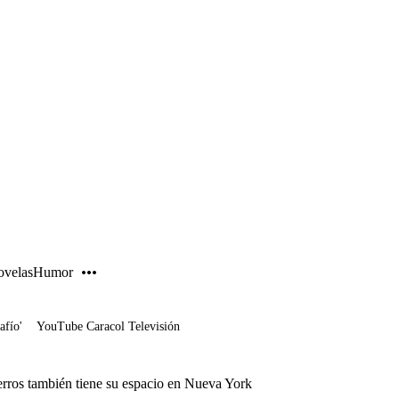
PUBLICIDAD
velas
Humor
afío'
YouTube Caracol Televisión
perros también tiene su espacio en Nueva York