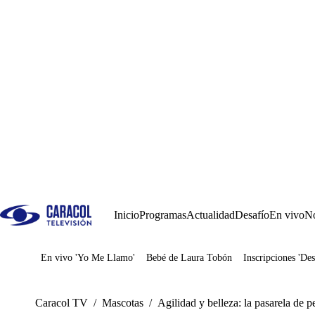
Inicio
Programas
Actualidad
Desafío
En vivo
No
En vivo 'Yo Me Llamo'
Bebé de Laura Tobón
Inscripciones 'Des
Juegos
Caracol TV
/
Mascotas
/
Agilidad y belleza: la pasarela de 