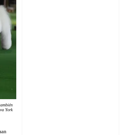
 también
eva York
han