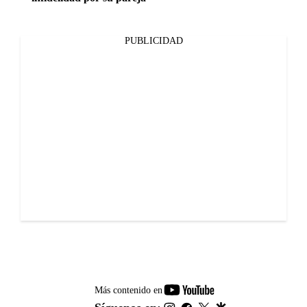
PUBLICIDAD
youtube-
Más contenido en
footer
instagram
facebook
twitter
google