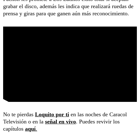
grabar el disco, además les indica que realizará ruedas de
prensa y giras para que ganen aún más reconocimiento.
No te pierdas
Loquito por ti
en las noches de Caracol
Televisión o en la
señal en vivo
. Puedes revivir los
capítulos
aquí
.