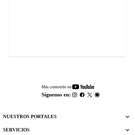
youtube-
Más contenido en
footer
instagram
facebook
twitter
google
Síguenos en:
NUESTROS PORTALES
SERVICIOS