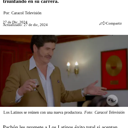
triunfando en su carrera.
Por:
Caracol Televisión
27 de Dic, 2024
Compartir
Actualizado: 27 de dic, 2024
Los Latinos se reúnen con una nueva productora.
Foto: Caracol Televisión
Pachón les promete a Los Latinos éxito total si aceptan