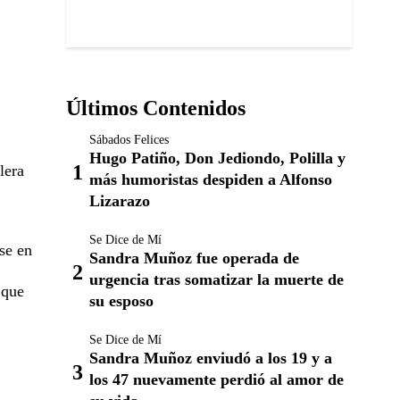
Últimos Contenidos
Sábados Felices
Hugo Patiño, Don Jediondo, Polilla y
lera
más humoristas despiden a Alfonso
Lizarazo
Se Dice de Mí
se en
Sandra Muñoz fue operada de
urgencia tras somatizar la muerte de
 que
su esposo
Se Dice de Mí
Sandra Muñoz enviudó a los 19 y a
los 47 nuevamente perdió al amor de