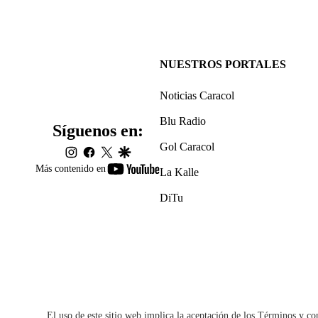
NUESTROS PORTALES
Noticias Caracol
Blu Radio
Síguenos en:
Gol Caracol
instagram
facebook
twitter
google
youtube-
Más contenido en
La Kalle
footer
DiTu
El uso de este sitio web implica la aceptación de los
Términos y co