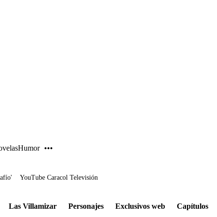
PUBLICIDAD
velas
Humor
afío'
YouTube Caracol Televisión
Las Villamizar
Personajes
Exclusivos web
Capítulos