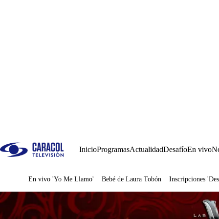
Inicio
Programas
Actualidad
Desafío
En vivo
No
En vivo 'Yo Me Llamo'
Bebé de Laura Tobón
Inscripciones 'Des
Juegos