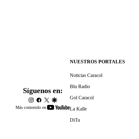
NUESTROS PORTALES
Noticias Caracol
Blu Radio
Síguenos en:
Gol Caracol
instagram
facebook
twitter
google
youtube-
Más contenido en
La Kalle
footer
DiTu