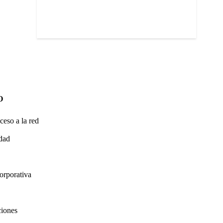
O
ceso a la red
idad
orporativa
ciones