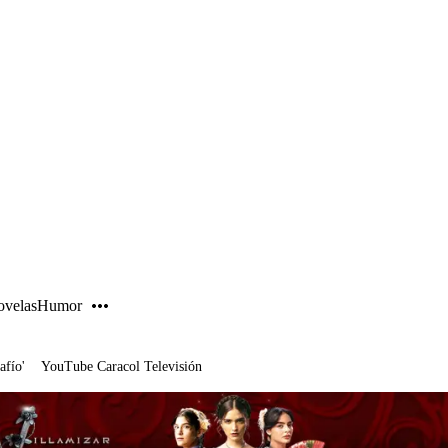
PUBLICIDAD
velas
Humor
afío'
YouTube Caracol Televisión