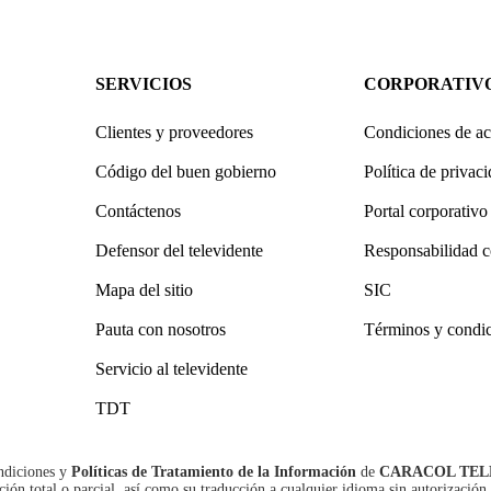
SERVICIOS
CORPORATIV
Clientes y proveedores
Condiciones de ac
Código del buen gobierno
Política de privac
Contáctenos
Portal corporativo
Defensor del televidente
Responsabilidad c
Mapa del sitio
SIC
Pauta con nosotros
Términos y condi
Servicio al televidente
TDT
ndiciones
y
Políticas de Tratamiento de la Información
de
CARACOL TEL
n total o parcial, así como su traducción a cualquier idioma sin autorización 