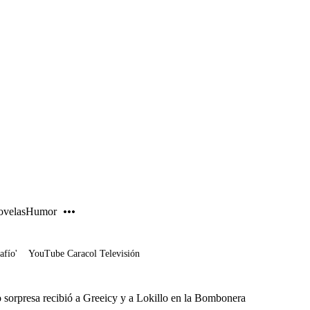
PUBLICIDAD
velas
Humor
afío'
YouTube Caracol Televisión
 sorpresa recibió a Greeicy y a Lokillo en la Bombonera