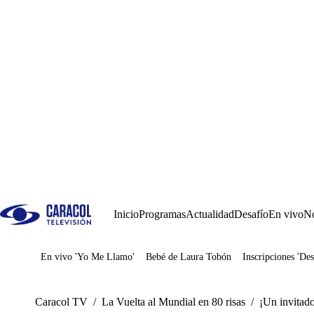
Inicio
Programas
Actualidad
Desafío
En vivo
No
En vivo 'Yo Me Llamo'
Bebé de Laura Tobón
Inscripciones 'Des
Juegos
Caracol TV
/
La Vuelta al Mundial en 80 risas
/
¡Un invitado