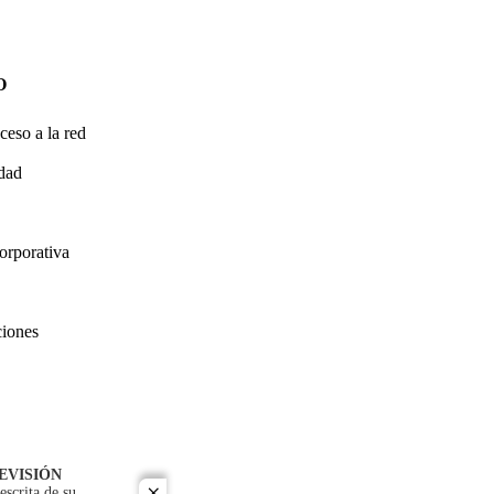
O
ceso a la red
idad
orporativa
ciones
EVISIÓN
escrita de su