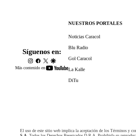
NUESTROS PORTALES
Noticias Caracol
Blu Radio
Síguenos en:
Gol Caracol
instagram
facebook
twitter
google
youtube-
Más contenido en
La Kalle
footer
DiTu
El uso de este sitio web implica la aceptación de los
Términos y co
S.A.
Todos los Derechos Reservados D.R.A. Prohibida su reproducció