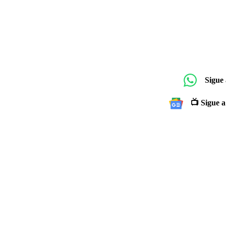
Sigue
📺 Sigue a