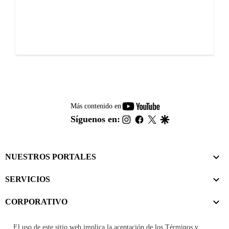
youtube-
Más contenido en
footer
instagram
facebook
twitter
google
Síguenos en:
NUESTROS PORTALES
SERVICIOS
CORPORATIVO
El uso de este sitio web implica la aceptación de los
Términos y