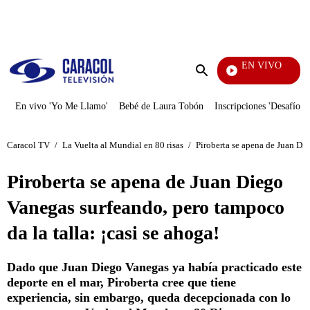
PUBLICIDAD
EN VIVO
Se Dice De Mí
Enviar
búsqueda
En vivo 'Yo Me Llamo'
Bebé de Laura Tobón
Inscripciones 'Desafío'
Caracol TV
/
La Vuelta al Mundial en 80 risas
/
Piroberta se apena de Juan Die
Piroberta se apena de Juan Diego
Vanegas surfeando, pero tampoco
da la talla: ¡casi se ahoga!
Dado que Juan Diego Vanegas ya había practicado este
deporte en el mar, Piroberta cree que tiene
experiencia, sin embargo, queda decepcionada con lo