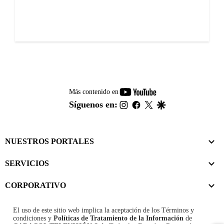
youtube-
Más contenido en
footer
instagram
facebook
twitter
google
Síguenos en:
NUESTROS PORTALES
SERVICIOS
CORPORATIVO
El uso de este sitio web implica la aceptación de los
Términos y
condiciones
y
Políticas de Tratamiento de la Información
de