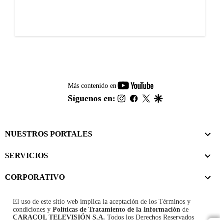
youtube-
Más contenido en
footer
instagram
facebook
twitter
google
Síguenos en:
NUESTROS PORTALES
SERVICIOS
CORPORATIVO
El uso de este sitio web implica la aceptación de los
Términos y
condiciones
y
Políticas de Tratamiento de la Información
de
CARACOL TELEVISIÓN S.A.
Todos los Derechos Reservados