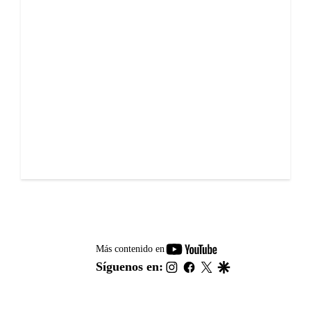
youtube-
Más contenido en
footer
instagram
facebook
twitter
google
Síguenos en: