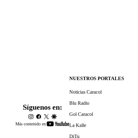
NUESTROS PORTALES
Noticias Caracol
Blu Radio
Síguenos en:
Gol Caracol
instagram
facebook
twitter
google
youtube-
Más contenido en
La Kalle
footer
DiTu