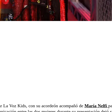
ar La Voz Kids, con su acordeón acompañó de
María Nelfi
p
nicación entre las dos mujeres durante su presentación dejó s