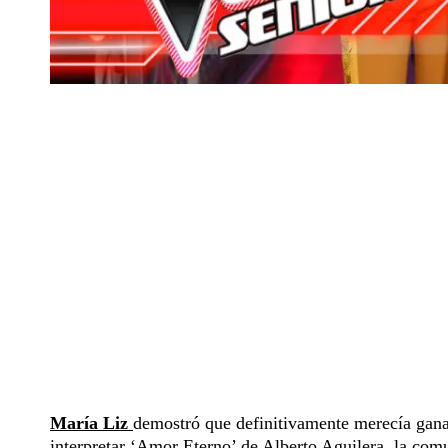
María Liz
demostró que definitivamente merecía gan
interpretar ‘Amor Eterno’ de Alberto Aguilera, la comu