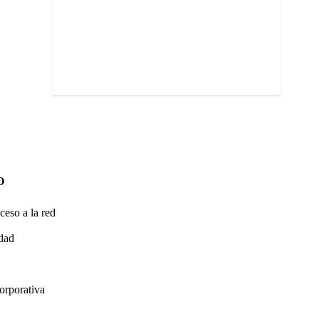
O
ceso a la red
idad
orporativa