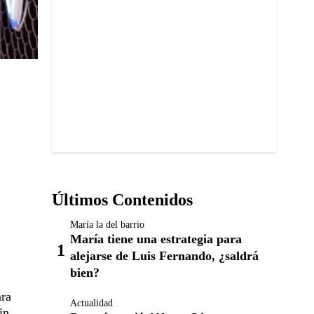
Últimos Contenidos
María la del barrio
María tiene una estrategia para
alejarse de Luis Fernando, ¿saldrá
bien?
ara
Actualidad
in