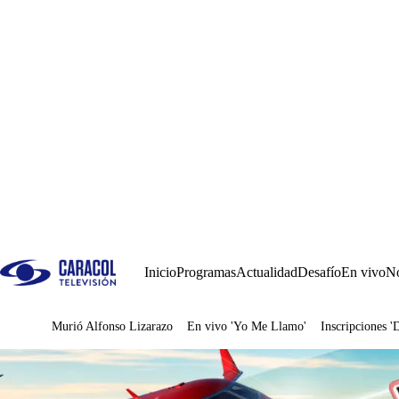
Inicio
Programas
Actualidad
Desafío
En vivo
No
Murió Alfonso Lizarazo
En vivo 'Yo Me Llamo'
Inscripciones '
Juegos