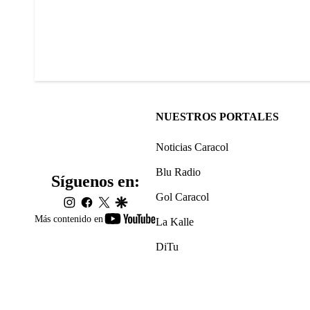
NUESTROS PORTALES
Noticias Caracol
Blu Radio
Síguenos en:
Gol Caracol
instagram
facebook
twitter
google
youtube-
Más contenido en
La Kalle
footer
DiTu