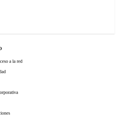
O
ceso a la red
idad
orporativa
ciones