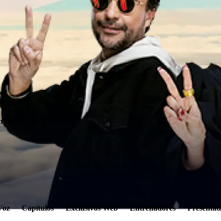
mbia 2021.
Voz
Capítulos
Exclusivos Web
Entrenadores
Presentad