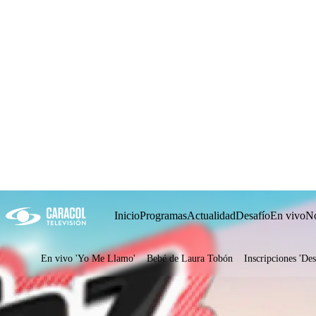
Inicio
Programas
Actualidad
Desafío
En vivo
No
En vivo 'Yo Me Llamo'
Bebé de Laura Tobón
Inscripciones 'Des
Juegos