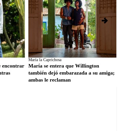
María la Caprichosa
Yo Me
e encontrar
María se entera que Willington
Elim
ntras
también dejó embarazada a su amiga;
desaf
ambas le reclaman
divi