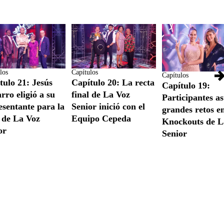
los
Capítulos
Capítulos
tulo 21: Jesús
Capítulo 20: La recta
Capítulo 19:
rro eligió a su
final de La Voz
Participantes 
esentante para la
Senior inició con el
grandes retos en
l de La Voz
Equipo Cepeda
Knockouts de L
or
Senior