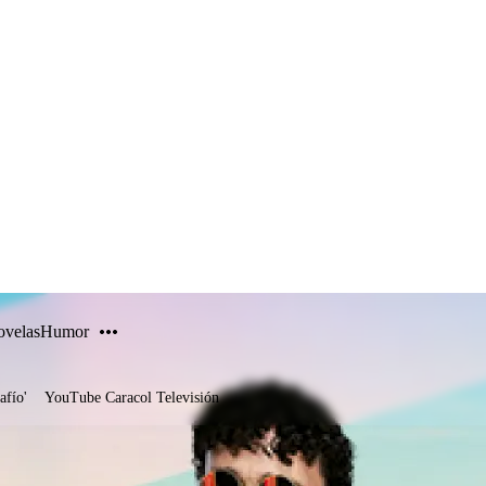
PUBLICIDAD
velas
Humor
afío'
YouTube Caracol Televisión