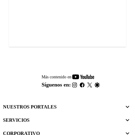
youtube-
Más contenido en
footer
instagram
facebook
twitter
google
Síguenos en:
NUESTROS PORTALES
SERVICIOS
CORPORATIVO