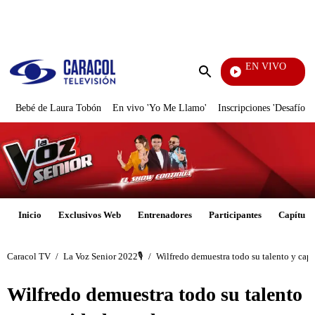
PUBLICIDAD
EN VIVO
Ciudad Lejana
Enviar
búsqueda
Bebé de Laura Tobón
En vivo 'Yo Me Llamo'
Inscripciones 'Desafío'
Inicio
Exclusivos Web
Entrenadores
Participantes
Capítulo
Caracol TV
/
La Voz Senior 2022🎙️
/
Wilfredo demuestra todo su talento y cap
Wilfredo demuestra todo su talento