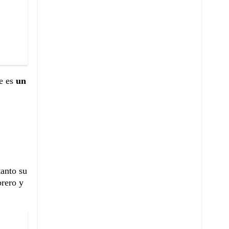
ue es
un
tanto su
brero y