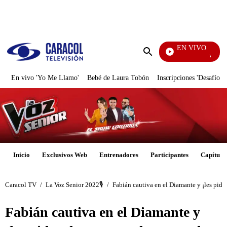
PUBLICIDAD
EN VIVO
Vecinos
Enviar
búsqueda
En vivo 'Yo Me Llamo'
Bebé de Laura Tobón
Inscripciones 'Desafío'
Inicio
Exclusivos Web
Entrenadores
Participantes
Capítulo
Caracol TV
/
La Voz Senior 2022🎙️
/
Fabián cautiva en el Diamante y ¡les pide 
Fabián cautiva en el Diamante y