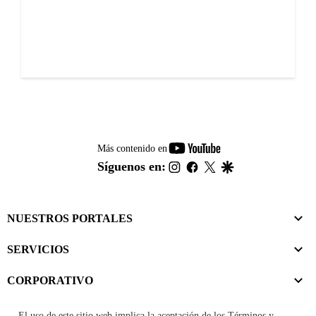
youtube-
Más contenido en
footer
instagram
facebook
twitter
google
Síguenos en:
NUESTROS PORTALES
SERVICIOS
CORPORATIVO
El uso de este sitio web implica la aceptación de los
Términos y