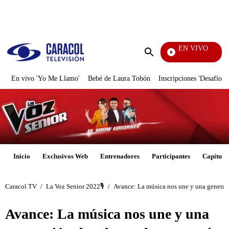
PUBLICIDAD
EN VIVO
También Caerás
Enviar
búsqueda
En vivo 'Yo Me Llamo'
Bebé de Laura Tobón
Inscripciones 'Desafío'
Inicio
Exclusivos Web
Entrenadores
Participantes
Capítulo
Caracol TV
/
La Voz Senior 2022🎙️
/
Avance: La música nos une y una generació
Avance: La música nos une y una