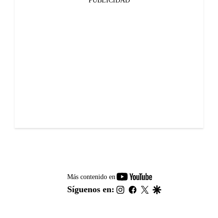
PUBLICIDAD
youtube-
Más contenido en
footer
instagram
facebook
twitter
google
Síguenos en: