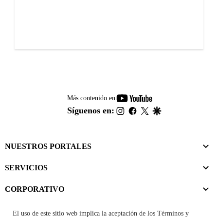
youtube-
Más contenido en
footer
instagram
facebook
twitter
google
Síguenos en:
NUESTROS PORTALES
SERVICIOS
CORPORATIVO
El uso de este sitio web implica la aceptación de los
Términos y