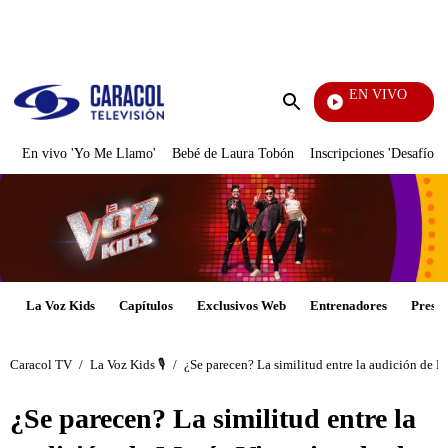
PUBLICIDAD
EN VIVO
Pura Div
Enviar
búsqueda
En vivo 'Yo Me Llamo'
Bebé de Laura Tobón
Inscripciones 'Desafío'
La Voz Kids
Capítulos
Exclusivos Web
Entrenadores
Presen
Caracol TV
/
La Voz Kids 🎙️
/
¿Se parecen? La similitud entre la audición de M
¿Se parecen? La similitud entre la