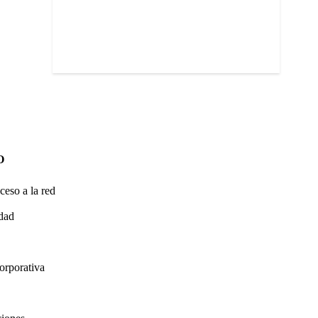
O
ceso a la red
idad
orporativa