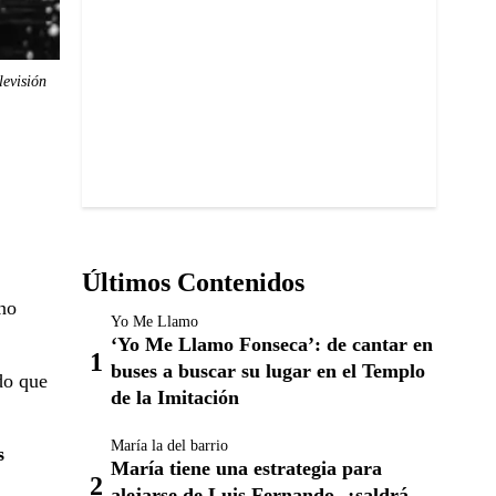
levisión
Últimos Contenidos
no
Yo Me Llamo
‘Yo Me Llamo Fonseca’: de cantar en
buses a buscar su lugar en el Templo
do que
de la Imitación
María la del barrio
s
María tiene una estrategia para
alejarse de Luis Fernando, ¿saldrá