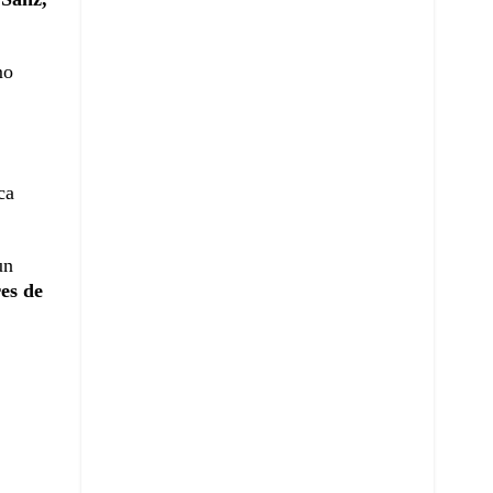
mo
ca
un
es de