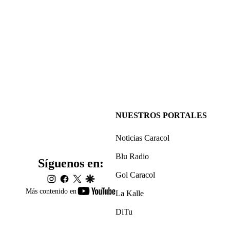
NUESTROS PORTALES
Noticias Caracol
Blu Radio
Síguenos en:
Gol Caracol
instagram
facebook
twitter
google
youtube-
Más contenido en
La Kalle
footer
DiTu