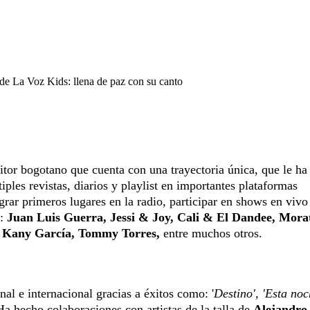
de La Voz Kids: llena de paz con su canto
tor bogotano que cuenta con una trayectoria única, que le ha
iples revistas, diarios y playlist en importantes plataformas
grar primeros lugares en la radio, participar en shows en vivo
:
Juan Luis Guerra, Jessi & Joy, Cali & El Dandee, Morat
, Kany García, Tommy Torres,
entre muchos otros.
al e internacional gracias a éxitos como: '
Destino', 'Esta noc
 Ha hecho colaboraciones con artistas de la talla de
Alejandro 