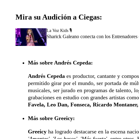
Mira su Audición a Ciegas:
La Voz Kids 🎙️
Sharick Galeano conecta con los Entrenadores 
Más sobre Andrés Cepeda:
Andrés Cepeda
es productor, cantante y composi
permitido girar por el mundo, ser portada de múlt
musicales, ser jurado en programas de talento, lo
grabaciones en estudio con grandes artistas como
Favela, Leo Dan, Fonseca, Ricardo Montaner
Más sobre Greeicy:
Greeicy
ha logrado destacarse en la escena nacion
'Amantes', 'Los besos', 'Más fuerte'
, entre otros.