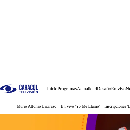
Inicio
Programas
Actualidad
Desafío
En vivo
No
Murió Alfonso Lizarazo
En vivo 'Yo Me Llamo'
Inscripciones '
Juegos