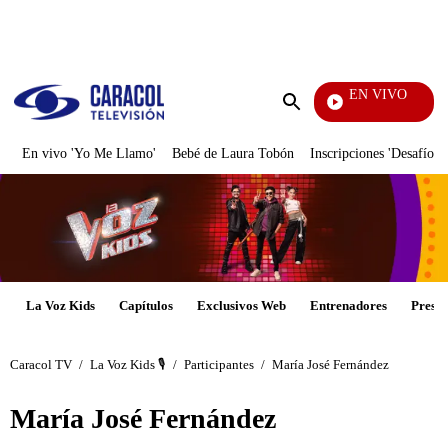
PUBLICIDAD
EN VIVO
Pura Diversión
Enviar
búsqueda
En vivo 'Yo Me Llamo'
Bebé de Laura Tobón
Inscripciones 'Desafío'
La Voz Kids
Capítulos
Exclusivos Web
Entrenadores
Presen
Caracol TV
/
La Voz Kids 🎙️
/
Participantes
/
María José Fernández
María José Fernández