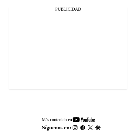
PUBLICIDAD
youtube-
Más contenido en
footer
instagram
facebook
twitter
google
Síguenos en: