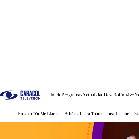
Inicio
Programas
Actualidad
Desafío
En vivo
No
En vivo 'Yo Me Llamo'
Bebé de Laura Tobón
Inscripciones 'Des
Juegos