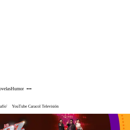
PUBLICIDAD
velas
Humor
afío'
YouTube Caracol Televisión