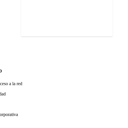
O
ceso a la red
idad
orporativa