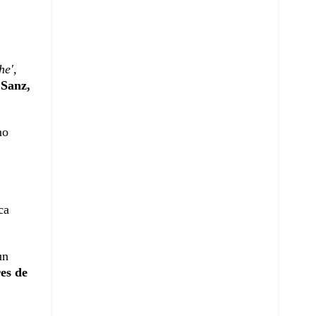
he',
Sanz,
mo
ca
un
es de