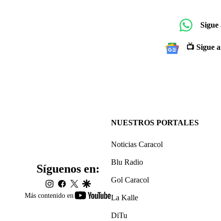
Sigue
📺 Sigue a
NUESTROS PORTALES
Noticias Caracol
Blu Radio
Síguenos en:
Gol Caracol
instagram
facebook
twitter
google
youtube-
Más contenido en
La Kalle
footer
DiTu