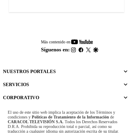
youtube-
Más contenido en
footer
instagram
facebook
twitter
google
Síguenos en:
NUESTROS PORTALES
SERVICIOS
CORPORATIVO
El uso de este sitio web implica la aceptación de los
Términos y
condiciones
y
Políticas de Tratamiento de la Información
de
CARACOL TELEVISIÓN S.A.
Todos los Derechos Reservados
D.R.A. Prohibida su reproducción total o parcial, así como su
traducción a cualquier idioma sin autorización escrita de su titular.