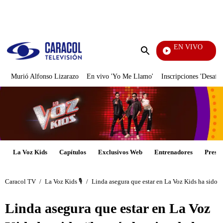
PUBLICIDAD
EN VIVO
Rafael Orozco
Enviar
búsqueda
Murió Alfonso Lizarazo
En vivo 'Yo Me Llamo'
Inscripciones 'Desafío
La Voz Kids
Capítulos
Exclusivos Web
Entrenadores
Presen
Caracol TV
/
La Voz Kids 🎙️
/
Linda asegura que estar en La Voz Kids ha sido “l
Linda asegura que estar en La Voz