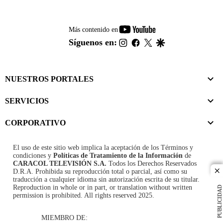
youtube-
Más contenido en
footer
instagram
facebook
twitter
google
Síguenos en:
NUESTROS PORTALES
SERVICIOS
CORPORATIVO
El uso de este sitio web implica la aceptación de los
Términos y
condiciones
y
Políticas de Tratamiento de la Información
de
CARACOL TELEVISIÓN S.A.
Todos los Derechos Reservados
D.R.A. Prohibida su reproducción total o parcial, así como su
cl
traducción a cualquier idioma sin autorización escrita de su titular.
Reproduction in whole or in part, or translation without written
PUBLICIDAD
permission is prohibited. All rights reserved 2025.
MIEMBRO DE: