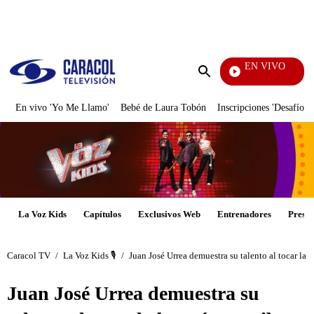
PUBLICIDAD
EN VIVO
También Caerás
Enviar
búsqueda
En vivo 'Yo Me Llamo'
Bebé de Laura Tobón
Inscripciones 'Desafío'
La Voz Kids
Capítulos
Exclusivos Web
Entrenadores
Presen
Caracol TV
/
La Voz Kids 🎙️
/
Juan José Urrea demuestra su talento al tocar la 
Juan José Urrea demuestra su