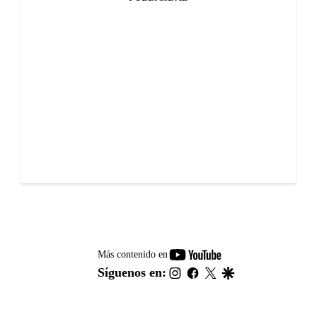
youtube-
Más contenido en
footer
instagram
facebook
twitter
google
Síguenos en: