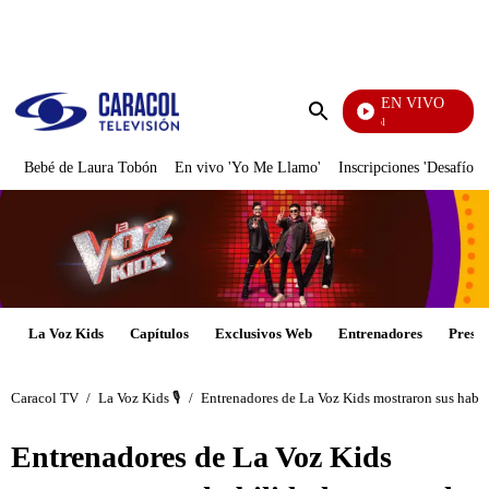
PUBLICIDAD
EN VIVO
Noticias Caracol
Enviar
búsqueda
Bebé de Laura Tobón
En vivo 'Yo Me Llamo'
Inscripciones 'Desafío'
La Voz Kids
Capítulos
Exclusivos Web
Entrenadores
Presen
Caracol TV
/
La Voz Kids 🎙️
/
Entrenadores de La Voz Kids mostraron sus habili
Entrenadores de La Voz Kids