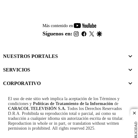
youtube-
Más contenido en
footer
instagram
facebook
twitter
google
Síguenos en:
NUESTROS PORTALES
SERVICIOS
CORPORATIVO
El uso de este sitio web implica la aceptación de los
Términos y
condiciones
y
Políticas de Tratamiento de la Información
de
CARACOL TELEVISIÓN S.A.
Todos los Derechos Reservados
D.R.A. Prohibida su reproducción total o parcial, así como su
cl
traducción a cualquier idioma sin autorización escrita de su titular.
Reproduction in whole or in part, or translation without written
PUBLICIDAD
permission is prohibited. All rights reserved 2025.