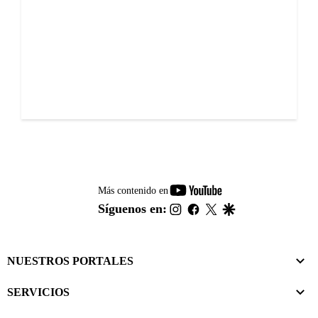
youtube-
Más contenido en
footer
instagram
facebook
twitter
google
Síguenos en:
NUESTROS PORTALES
SERVICIOS