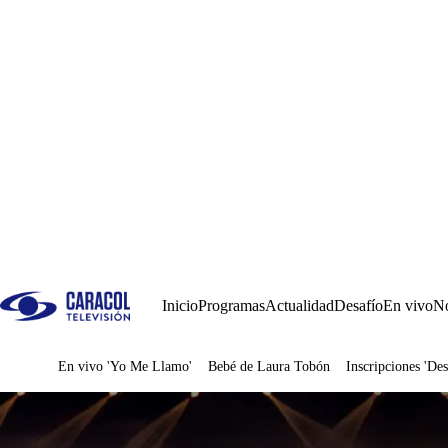
Inicio
Programas
Actualidad
Desafío
En vivo
No
En vivo 'Yo Me Llamo'
Bebé de Laura Tobón
Inscripciones 'Des
Juegos