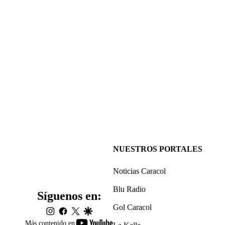
NUESTROS PORTALES
Noticias Caracol
Blu Radio
Síguenos en:
Gol Caracol
instagram
facebook
twitter
google
youtube-
Más contenido en