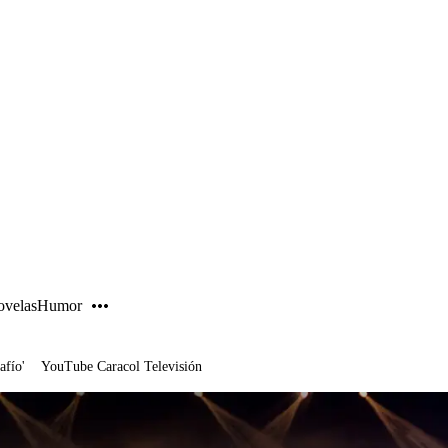
PUBLICIDAD
velas
Humor
afío'
YouTube Caracol Televisión