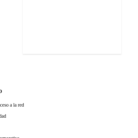
O
ceso a la red
idad