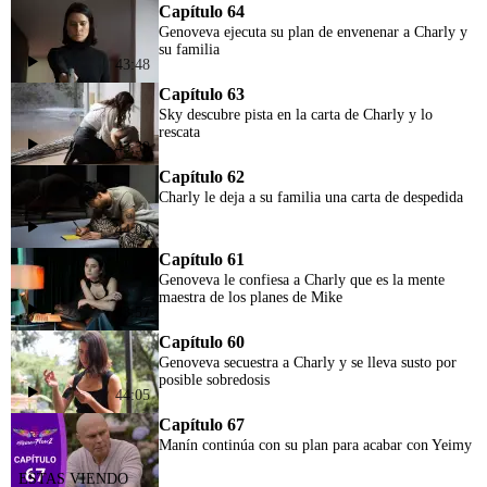
Capítulo 64
Genoveva ejecuta su plan de envenenar a Charly y
su familia
43:48
Capítulo 63
Sky descubre pista en la carta de Charly y lo
rescata
43:39
Capítulo 62
Charly le deja a su familia una carta de despedida
44:04
Capítulo 61
Genoveva le confiesa a Charly que es la mente
maestra de los planes de Mike
43:57
Capítulo 60
Genoveva secuestra a Charly y se lleva susto por
posible sobredosis
44:05
Capítulo 67
Manín continúa con su plan para acabar con Yeimy