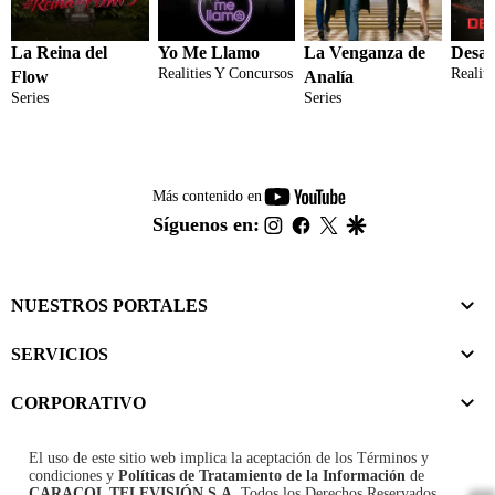
La Reina del
Yo Me Llamo
La Venganza de
Desaf
Realities Y Concursos
Realit
Flow
Analía
Series
Series
youtube-
Más contenido en
footer
instagram
facebook
twitter
google
Síguenos en:
NUESTROS PORTALES
SERVICIOS
CORPORATIVO
El uso de este sitio web implica la aceptación de los
Términos y
condiciones
y
Políticas de Tratamiento de la Información
de
CARACOL TELEVISIÓN S.A.
Todos los Derechos Reservados