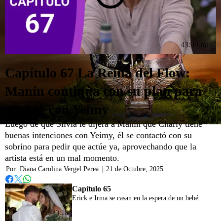
43:09 min
Capítulo 67 La Reina del Flow:
Manín continúa con su plan para
acabar con Yeimy
Luego de que Silvia le dijera a Manín que Charly tiene
buenas intenciones con Yeimy, él se contactó con su
sobrino para pedir que actúe ya, aprovechando que la
artista está en un mal momento.
Por:
Diana Carolina Vergel Perea
|
21 de Octubre, 2025
Whatsapp
Facebook
Twitter
Capítulo 65
Erick e Irma se casan en la espera de un bebé
43:18