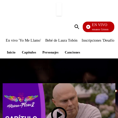
PUBLICIDAD
EN VIVO
Cuento
Enviar
búsqueda
En vivo 'Yo Me Llamo'
Bebé de Laura Tobón
Inscripciones 'Desafío'
Inicio
Capítulos
Personajes
Canciones
Caracol TV
/
La Reina del Flow
/
Capítulos
/
Capítulo 67 La Reina del Flow