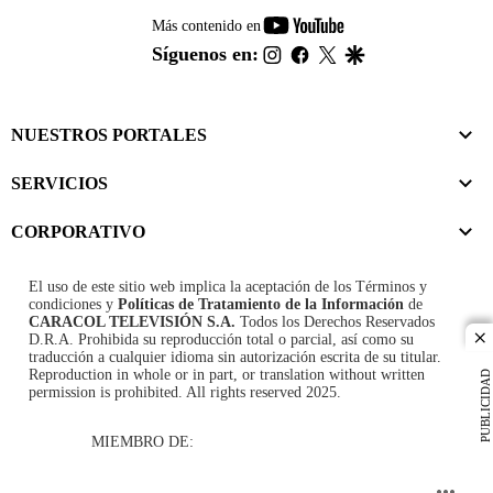
youtube-
Más contenido en
footer
instagram
facebook
twitter
google
Síguenos en:
NUESTROS PORTALES
SERVICIOS
CORPORATIVO
El uso de este sitio web implica la aceptación de los
Términos y
condiciones
y
Políticas de Tratamiento de la Información
de
CARACOL TELEVISIÓN S.A.
Todos los Derechos Reservados
D.R.A. Prohibida su reproducción total o parcial, así como su
cl
traducción a cualquier idioma sin autorización escrita de su titular.
Reproduction in whole or in part, or translation without written
PUBLICIDAD
permission is prohibited. All rights reserved 2025.
MIEMBRO DE: