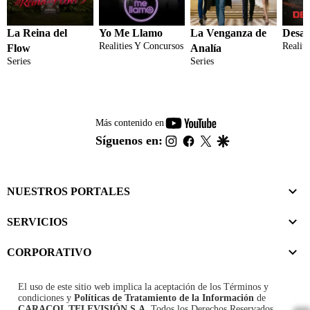
La Reina del
Yo Me Llamo
La Venganza de
Desaf
Realities Y Concursos
Realit
Flow
Analía
Series
Series
youtube-
Más contenido en
footer
instagram
facebook
twitter
google
Síguenos en:
NUESTROS PORTALES
SERVICIOS
CORPORATIVO
El uso de este sitio web implica la aceptación de los
Términos y
condiciones
y
Políticas de Tratamiento de la Información
de
CARACOL TELEVISIÓN S.A.
Todos los Derechos Reservados