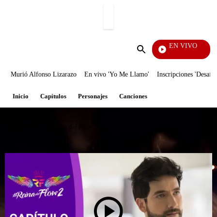
PUBLICIDAD
EN VIVO
Día A
Enviar
búsqueda
Murió Alfonso Lizarazo
En vivo 'Yo Me Llamo'
Inscripciones 'Desafío
Inicio
Capítulos
Personajes
Canciones
Caracol TV
/
La Reina del Flow
/
Capítulos
/
Capítulo 76 La Reina del Flow: