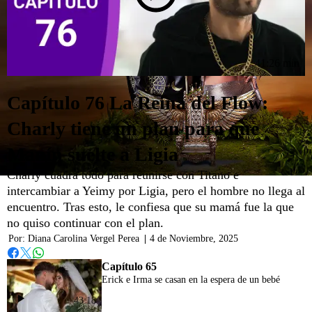
41:26 min
Capítulo 76 La Reina del Flow:
Charly tiene un plan para que
Manín suelte a Ligia
Charly cuadra todo para reunirse con Titano e
intercambiar a Yeimy por Ligia, pero el hombre no llega al
encuentro. Tras esto, le confiesa que su mamá fue la que
no quiso continuar con el plan.
Por:
Diana Carolina Vergel Perea
|
4 de Noviembre, 2025
Whatsapp
Facebook
Twitter
Capítulo 65
Erick e Irma se casan en la espera de un bebé
43:18