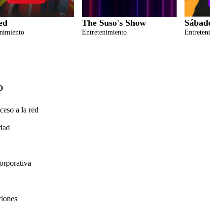
ed
The Suso's Show
Sábados F
enimiento
Entretenimiento
Entretenimie
O
ceso a la red
idad
orporativa
ciones