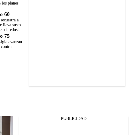
 los planes
o 60
secuestra a
e lleva susto
e sobredosis
o 75
Ligia avanzan
 contra
PUBLICIDAD