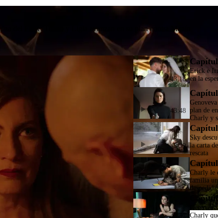
ina del Flow: Titano y Ligia avanzan en su plan contra Manín
Capítul
Erick e Ir
en la espe
43:18
Capítul
Genoveva 
plan de e
43:48
Charly y s
Capítul
Sky descu
la carta d
43:39
rescata
Capítul
Charly le 
familia un
44:04
despedida
Capítul
Genoveva 
Charly qu
43:57