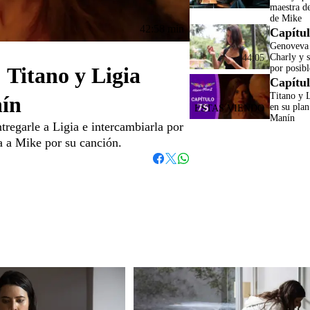
maestra de
de Mike
42:58 min
Capítul
Genoveva 
Charly y s
44:05
 Titano y Ligia
por posibl
Capítul
Titano y 
nín
en su plan
Manín
tregarle a Ligia e intercambiarla por
 a Mike por su canción.
Whatsapp
Facebook
Twitter