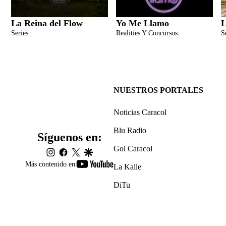
La Reina del Flow
Yo Me Llamo
L
Series
Realities Y Concursos
S
NUESTROS PORTALES
Noticias Caracol
Blu Radio
Síguenos en:
Gol Caracol
instagram
facebook
twitter
google
youtube-
Más contenido en
La Kalle
footer
DiTu