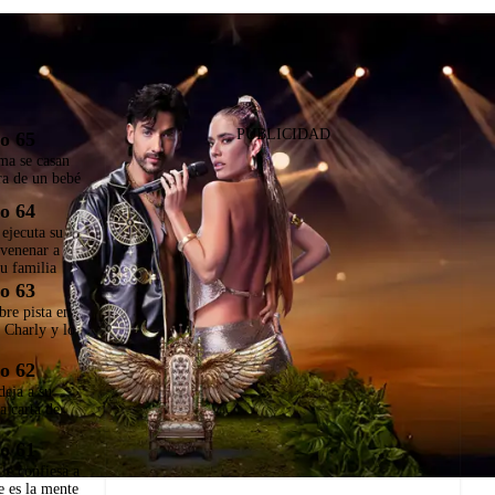
PUBLICIDAD
o 65
ma se casan
ra de un bebé
o 64
ejecuta su
nvenenar a
u familia
o 63
bre pista en
e Charly y lo
o 62
deja a su
a carta de
o 61
le confiesa a
e es la mente