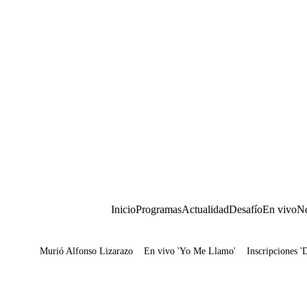
Inicio
Programas
Actualidad
Desafío
En vivo
No
Murió Alfonso Lizarazo
En vivo 'Yo Me Llamo'
Inscripciones '
Juegos