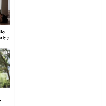
Sky
arly y
e