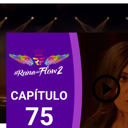
Caracol TV
/
La Reina del Flow
/
Capítulos
/
Capítulo 75 La Re