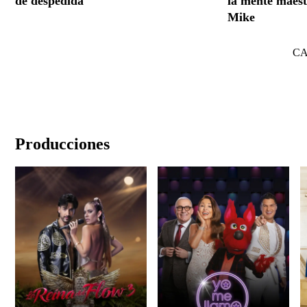
de despedida
la mente maest
Mike
C
Producciones