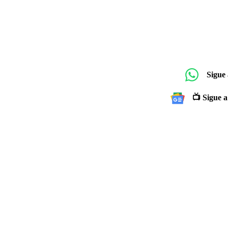
Sigue
📺 Sigue a