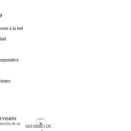
O
ceso a la red
idad
orporativa
ciones
EVISIÓN
escrita de su
close
MIEMBRO DE: