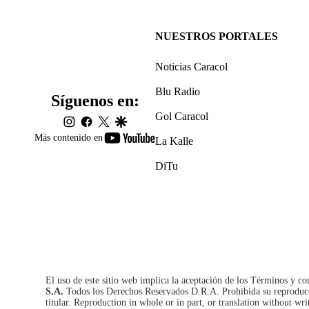
NUESTROS PORTALES
Noticias Caracol
Blu Radio
Síguenos en:
Gol Caracol
instagram
facebook
twitter
google
youtube-
Más contenido en
La Kalle
footer
DiTu
El uso de este sitio web implica la aceptación de los
Términos y co
S.A.
Todos los Derechos Reservados D.R.A. Prohibida su reproducció
titular. Reproduction in whole or in part, or translation without wri