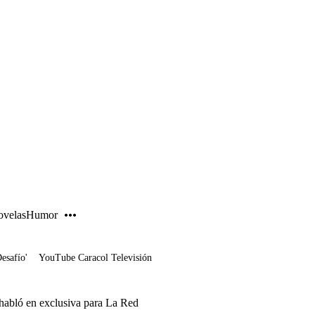
PUBLICIDAD
velas
Humor
Desafío'
YouTube Caracol Televisión
 habló en exclusiva para La Red