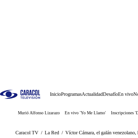
Inicio
Programas
Actualidad
Desafío
En vivo
No
Murió Alfonso Lizarazo
En vivo 'Yo Me Llamo'
Inscripciones '
Juegos
Caracol TV
/
La Red
/
Víctor Cámara, el galán venezolano,