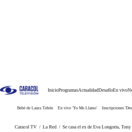
Inicio
Programas
Actualidad
Desafío
En vivo
No
Bebé de Laura Tobón
En vivo 'Yo Me Llamo'
Inscripciones 'Des
Juegos
Caracol TV
/
La Red
/
Se casa el ex de Eva Longoria, Tony