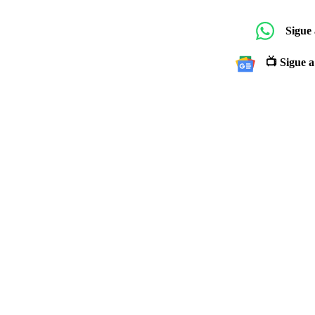
Sigue
📺 Sigue a