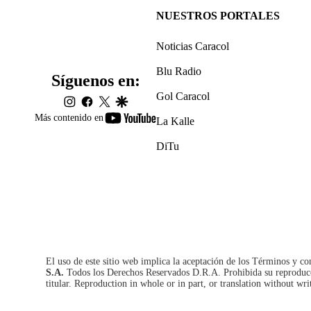
NUESTROS PORTALES
Noticias Caracol
Blu Radio
Síguenos en:
Gol Caracol
instagram
facebook
twitter
google
youtube-
Más contenido en
La Kalle
footer
DiTu
El uso de este sitio web implica la aceptación de los
Términos y co
S.A.
Todos los Derechos Reservados D.R.A. Prohibida su reproducció
titular. Reproduction in whole or in part, or translation without wri