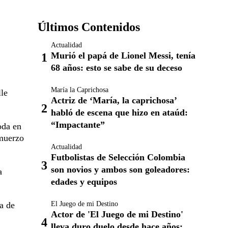
Últimos Contenidos
Actualidad
Murió el papá de Lionel Messi, tenía
68 años: esto se sabe de su deceso
María la Caprichosa
lle
Actriz de ‘María, la caprichosa’
habló de escena que hizo en ataúd:
“Impactante”
oda en
lmuerzo
Actualidad
Futbolistas de Selección Colombia
son novios y ambos son goleadores:
a
edades y equipos
El Juego de mi Destino
a de
Actor de 'El Juego de mi Destino'
lleva duro duelo desde hace años: