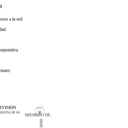
O
ceso a la red
idad
orporativa
ciones
EVISIÓN
escrita de su
close
MIEMBRO DE: