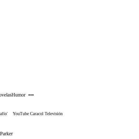
PUBLICIDAD
velas
Humor
afío'
YouTube Caracol Televisión
 Parker