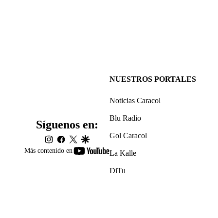
NUESTROS PORTALES
Noticias Caracol
Blu Radio
Síguenos en:
Gol Caracol
instagram
facebook
twitter
google
youtube-
Más contenido en
La Kalle
footer
DiTu