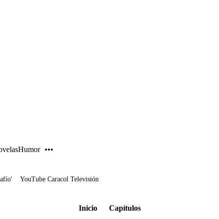
PUBLICIDAD
velas
Humor
afío'
YouTube Caracol Televisión
Inicio
Capítulos