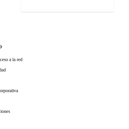
O
ceso a la red
idad
orporativa
ciones